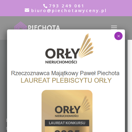
793 249 061
biuro@piechotawyceny.pl
×
Wycena nieruchomości
Kraśnik
Rzeczoznawca Majątkowy Paweł Piechota
793 249 061
Prawidłowa wycena powinna być podstawą każdej
świadomej decyzji finansowej związanej z