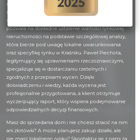
nieruchomościami. Potrzebna jest zarówno przy
sprzedaży, zakupie, jak i przy planowaniu inwestycji
czy regulacji zobowiązań podatkowych. Proces ten
pozwala na dokładne ustalenie wartości rynkowej
nieruchomości na podstawie szczegółowej analizy,
która bierze pod uwagę lokalne uwarunkowania
oraz specyfikę rynku w Kraśniku. Paweł Piechota,
legitymujący się uprawnieniami rzeczoznawczymi,
specjalizuje się w dostarczaniu rzetelnych i
zgodnych z przepisami wycen. Dzięki
doświadczeniu i wiedzy, każda wycena jest
profesjonalnie przygotowana, a klient otrzymuje
wyczerpujący raport, który wspiera podejmowanie
odpowiedzialnych decyzji finansowych.
Masz do sprzedania dom i nie chcesz stracić na nim
ani złotówki? A może planujesz zakup działki, ale
nie znasz lokalnego rynku? Skontaktuj się z nami za