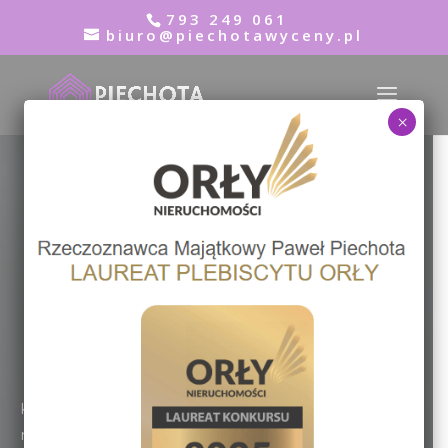
793 249 061
biuro@piechotawyceny.pl
×
Wycena nieruchomości
Wadowice
Rzeczoznawca Majątkowy Paweł Piechota
793 249 061
Kupno, sprzedaż czy inwestowanie w
nieruchomości w Wadowicach to decyzja, którą