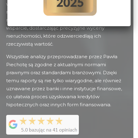
warto podejmować świadomie, opierając się na
rzetelnej wycenie. Paweł Piechota, doświadczony
rzeczoznawca majątkowy, oferuje profesjonalne
wsparcie, dostarczając precyzyjne wyceny
nieruchomości, które odzwierciedlają ich
rzeczywistą wartość.
Wszystkie analizy przeprowadzane przez Pawła
Piechotę są zgodne z aktualnymi normami
prawnymi oraz standardami branżowymi. Dzięki
temu raporty są nie tylko wiarygodne, ale również
uznawane przez banki i inne instytucje finansowe,
co ułatwia proces uzyskiwania kredytów
hipotecznych oraz innych form finansowania.