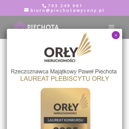
793 249 061
biuro@piechotawyceny.pl
×
Dostęp do drogi
publicznej
maj 19, 2023