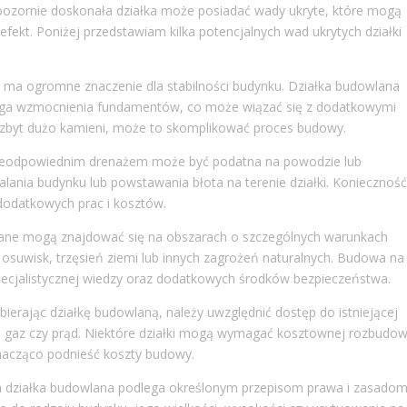
pozornie doskonała działka może posiadać wady ukryte, które mogą
fekt. Poniżej przedstawiam kilka potencjalnych wad ukrytych działki
 ma ogromne znaczenie dla stabilności budynku. Działka budowlana
maga wzmocnienia fundamentów, co może wiązać się z dodatkowymi
era zbyt dużo kamieni, może to skomplikować proces budowy.
ieodpowiednim drenażem może być podatna na powodzie lub
ania budynku lub powstawania błota na terenie działki. Konieczność
odatkowych prac i kosztów.
lane mogą znajdować się na obszarach o szczególnych warunkach
 osuwisk, trzęsień ziemi lub innych zagrożeń naturalnych. Budowa na
pecjalistycznej wiedzy oraz dodatkowych środków bezpieczeństwa.
ierając działkę budowlaną, należy uwzględnić dostęp do istniejącej
acja, gaz czy prąd. Niektóre działki mogą wymagać kosztownej rozbudo
znacząco podnieść koszty budowy.
 działka budowlana podlega określonym przepisom prawa i zasado