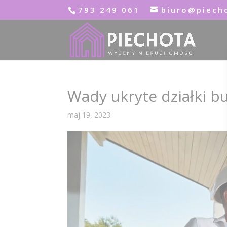
793 249 061
biuro@piech
Wady ukryte działki b
maj 19, 2023