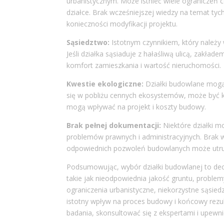
urbanistycznym. Może istnieć wiele ograniczeń 
działce. Brak wcześniejszej wiedzy na temat ty
konieczności modyfikacji projektu.
Sąsiedztwo:
Istotnym czynnikiem, który należy 
Jeśli działka sąsiaduje z hałaśliwą ulicą, zakł
komfort zamieszkania i wartość nieruchomości.
Kwestie ekologiczne:
Działki budowlane mogą 
się w pobliżu cennych ekosystemów, może być ko
mogą wpływać na projekt i koszty budowy.
Brak pełnej dokumentacji:
Niektóre działki m
problemów prawnych i administracyjnych. Brak
odpowiednich pozwoleń budowlanych może utru
Podsumowując, wybór działki budowlanej to dec
takie jak nieodpowiednia jakość gruntu, problem
ograniczenia urbanistyczne, niekorzystne sąsie
istotny wpływ na proces budowy i końcowy rezul
badania, skonsultować się z ekspertami i upewni