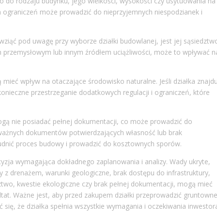
co do rodzaju budynku, jego wielkości, wysokości czy usytuowania na
ch ograniczeń może prowadzić do nieprzyjemnych niespodzianek i
wziąć pod uwagę przy wyborze działki budowlanej, jest jej sąsiedztw
adem przemysłowym lub innym źródłem uciążliwości, może to wpływać n
mieć wpływ na otaczające środowisko naturalne. Jeśli działka znajd
nieczne przestrzeganie dodatkowych regulacji i ograniczeń, które
ogą nie posiadać pełnej dokumentacji, co może prowadzić do
 ważnych dokumentów potwierdzających własność lub brak
dnić proces budowy i prowadzić do kosztownych sporów.
yzja wymagająca dokładnego zaplanowania i analizy. Wady ukryte,
y z drenażem, warunki geologiczne, brak dostępu do infrastruktury,
dztwo, kwestie ekologiczne czy brak pełnej dokumentacji, mogą mieć
tat. Ważne jest, aby przed zakupem działki przeprowadzić gruntown
ć się, że działka spełnia wszystkie wymagania i oczekiwania inwestor