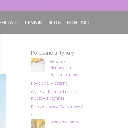
FERTA
CENNIK
BLOG
KONTAKT
Polecane artykuły
Reforma
Planowania
Przestrzennego
Podejście Mieszane
Wycena domu w Lublinie –
Kluczowe czynniki
Rzeczoznawca Majątkowy A-
Z
Inwestowanie w