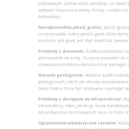
budowlanym. Jednak warto pamiętać, że nawet 
wpływać na proces budowy, koszty i ostateczny e
budowlanej.
Nieodpowiednia jakość gruntu:
Jakość gruntu
może posiadać słabej jakości grunt, który wy
kosztami. Jeśli grunt jest zbyt miękki lub zawi
Problemy z drenażem:
Działka budowlana z n
gromadzenie się wody. To może prowadzić do zal
rozwiązania problemu drenażu może wymagać d
Warunki geologiczne:
Niektóre działki budow
geologicznych, takich jak obszary występowania
takiej działce może być ryzykowna i wymagać s
Problemy z dostępem do infrastruktury:
Wyb
infrastruktury, takiej jak drogi, woda, kanaliz
lub podłączenia do istniejących sieci, co może 
Ograniczenia urbanistyczne i prawne:
Każda