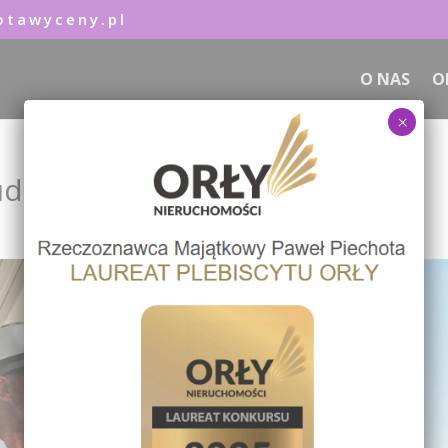
otawyceny.pl
O NAS
O
×
udowlanej